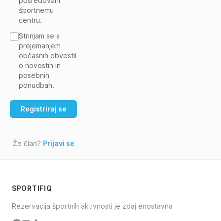
posredovani
športnemu
centru.
Strinjam se s
prejemanjem
občasnih obvestil
o novostih in
posebnih
ponudbah.
Že član?
Prijavi se
SPORTIFIQ
Rezervacija športnih aktivnosti je zdaj enostavna