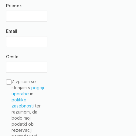
Priimek
Email
Geslo
Z vpisom se
strinjam s
pogoji
uporabe
in
politiko
zasebnosti
ter
razumem, da
bodo moji
podatki ob
rezervaciji